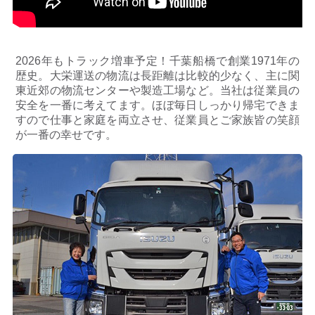
護
方
針
2026年もトラック増車予定！千葉船橋で創業1971年の
著
歴史。大栄運送の物流は長距離は比較的少なく、主に関
作
東近郊の物流センターや製造工場など。当社は従業員の
権
安全を一番に考えてます。ほぼ毎日しっかり帰宅できま
等
すので仕事と家庭を両立させ、従業員とご家族皆の笑顔
が一番の幸せです。