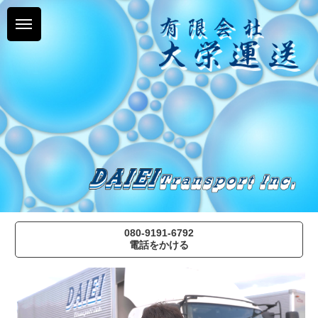
有
限
会
社
大
栄
運
送
ホ
ー
ム
お
問
合
せ
採
080-9191-6792
用
電話をかける
情
報
会
社