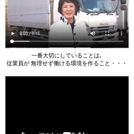
概
要
ト
ラ
ベ
ル
事
一番大切にしていることは､
業
部
従業員が 無理せず働ける環境を作ること・・・
ア
ク
セ
ス
個
人
情
報
保